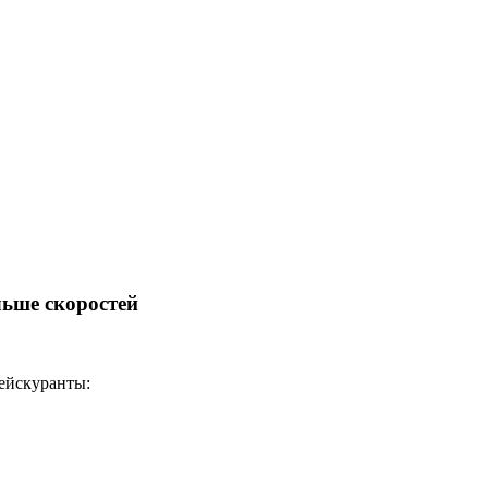
льше скоростей
рейскуранты: