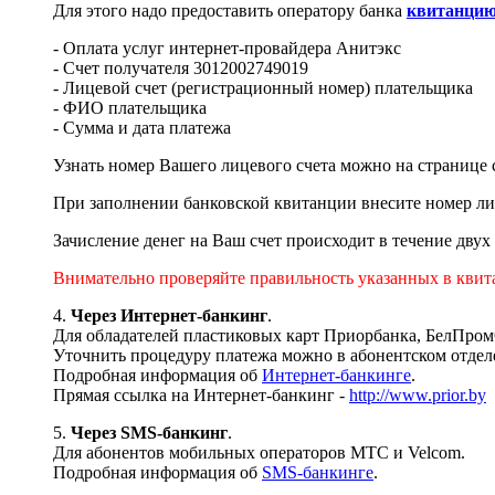
Для этого надо предоставить оператору банка
квитанци
- Оплата услуг интернет-провайдера Анитэкс
- Счет получателя 3012002749019
- Лицевой счет (регистрационный номер) плательщика
- ФИО плательщика
- Сумма и дата платежа
Узнать номер Вашего лицевого счета можно на странице
При заполнении банковской квитанции внесите номер ли
Зачисление денег на Ваш счет происходит в течение двух
Внимательно проверяйте правильность указанных в квита
4.
Через Интернет-банкинг
.
Для обладателей пластиковых карт Приорбанка, БелПр
Уточнить процедуру платежа можно в абонентском отделе
Подробная информация об
Интернет-банкинге
.
Прямая ссылка на Интернет-банкинг -
http://www.prior.by
5.
Через SMS-банкинг
.
Для абонентов мобильных операторов МТС и Velcom.
Подробная информация об
SMS-банкинге
.