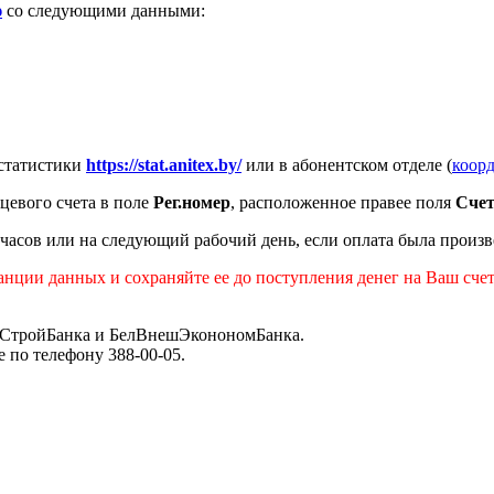
ю
со следующими данными:
 статистики
https://stat.anitex.by/
или в абонентском отделе (
коор
цевого счета в поле
Рег.номер
, расположенное правее поля
Счет
 часов или на следующий рабочий день, если оплата была произве
нции данных и сохраняйте ее до поступления денег на Ваш счет
омСтройБанка и БелВнешЭконономБанка.
 по телефону 388-00-05.