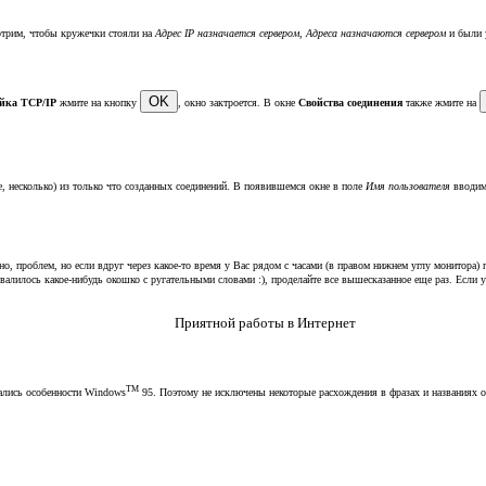
мотрим, чтобы кружечки стояли на
Адрес IP назначается сервером
,
Адреса назначаются сервером
и были 
йка TCP/IP
жмите на кнопку
, окно зактроется. В окне
Свойства соединения
также жмите на
, несколько) из только что созданных соединений. В появившемся окне в поле
Имя пользователя
вводим 
о, проблем, но если вдруг через какое-то время у Вас рядом с часами (в правом нижнем углу монитора
валилось какое-нибудь окошко с ругательными словами :), проделайте все вышесказанное еще раз. Если у
Приятной работы в Интернет
TM
ались особенности Windows
95. Поэтому не исключены некоторые расхождения в фразах и названиях о