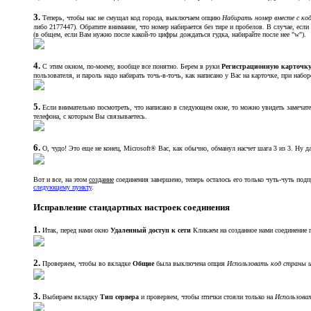
3.
Теперь, чтобы нас не смущал код города, выключаем опцию
Набирать номер вместе с ко
либо 2177447). Обратите внимание, что номер набирается без тире и пробелов. В случае, есл
(в общем, если Вам нужно после какой-то цифры дождаться гудка, набирайте после нее "w").
4.
С этим окном, по-моему, вообще все понятно. Берем в руки
Регистрационную карточк
пользователя, и пароль надо набирать точь-в-точь, как написано у Вас на карточке, при набор
5.
Если внимательно посмотреть, что написано в следующем окне, то можно увидеть замечате
телефона, с которым Вы связываетесь.
6.
О, чудо! Это еще не конец, Microsoft® Вас, как обычно, обманул насчет шага 3 из 3. Ну
Вот и все, на этом
создание
соединения завершено, теперь осталось его только чуть-чуть под
следующему пункту
.
Исправление стандартных настроек соединения
1.
Итак, перед нами окно
Удаленный доступ к сети
Кликаем на созданное нами соединение
2.
Проверяем, чтобы во вкладке
Общие
была выключена опция
Использовать код страны 
3.
Выбираем вкладку
Тип сервера
и проверяем, чтобы птички стояли только на
Использова