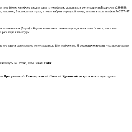
 в поле
Номер телефона
вводим один из телефонов, указанных в регистрационной карточке (2898939,
, например, 9 и дождаться гудка, а потом набрать городской номер, введите в поле телефон
9w2177447
я пользователя (Login)
и
Пароль
и вводим в соответствующие поля окна. Учтите, что и имя
ая раскладка клавиатуры.
ть его надо в единственное поле с надписью
Имя соединения
. Я рекомендую вводить туда просто номер
 и кликнуть на
Готово
, либо нажать
Enter
.
лее
Программы
=>
Стандартные
=>
Связь
=>
Удаленный доступ к сети
и переходите к