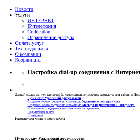
Новости
Услуги
ИНТЕРНЕТ
IP-телефония
Сollocation
Ограничение доступа
Оплата услуг
Тех. поддержка
О компании
Координаты
Настройка dial-up соединения c Интерне
Данный раздел для тех, кто хотел бы самостоятельно настроить компьютер для работы в Интерн
Путь к окну
Удаленный доступ к сети
Создание нового соединения с помощью
Удаленного доступа к сети
.
Создание нового соединения с помощью
Мастера подключения к Интернету
.
Исправление стандартных настроек нового соединения.
Подключение к сети
Примечание
Рекомендуется читать с самого начала.
Путь к окну Удаленный доступ к сети