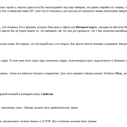
дами города и страны
(даже если Вы иногородний и код надо набирать, все равно убирайте эту опцию), а
и у Вас установлена мини-АТС (или что-то похожее) и для выхода на городскую линию необходимо набрать
у
, (это бумажка А5-го формата, которую Вам дали в офисе) или
Интернет-карту
, находим на ней поля
Им
е пароля Вы не будете видеть то, что набираете, так что еще раз проверьте, что у Вас включена английск
льные вещи. Во-первых, это последний шаг, а во вторых, Вас просят ввести название соединения. Вводи
 да ладно. В этом окне всего лишь надо отключить опцию, позволяющую сразу подключиться к Интернет,
править, чтобы все работало быстрее и корректнее. Для этого нажмите главную кнопку Windows
Пуск
, да
 правой кнопкой и выбираем внизу
Свойства
и параметры связи
. Окошко должно быть приблизительно таким.
ть программное сжатие данных
и
TCP/IP
. Все остальные должны быть убраны.