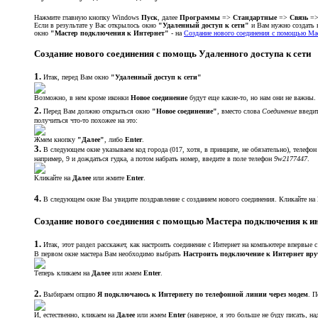
Нажмите главную кнопку Windows
Пуск
, далее
Программы
=>
Стандартные
=>
Связь
=
Если в результате у Вас открылось окно
"Удаленный доступ к сети"
и Вам нужно создать н
окно
"Мастер подключения к Интернет"
- на
Создание нового соединения с помощью Ма
Создание нового соединения с помощь Удаленного доступа к сети
1.
Итак, перед Вам окно
"Удаленный доступ к сети"
Возможно, в нем кроме иконки
Новое соединение
будут еще какие-то, но нам они не важны.
2.
Перед Вам должно открыться окно
"Новое соединение"
, вместо слова
Соединение
введит
получиться что-то похожее на это:
Жмем кнопку
"Далее"
, либо
Enter
.
3.
В следующем окне указываем код города (017, хотя, в принципе, не обязательно), телефон
например, 9 и дождаться гудка, а потом набрать номер, введите в поле телефон
9w2177447
.
Кликайте на
Далее
или жмите
Enter
.
4.
В следующем окне Вы увидите поздравление с созданием нового соединения. Кликайте на
Создание нового соединения с помощью Мастера подключения к и
1.
Итак, этот раздел расскажет, как настроить соединение с Интернет на компьютере впервы
В первом окне мастера Вам необходимо выбрать
Настроить подключение к Интернет вру
Теперь кликаем на
Далее
или жмем
Enter
.
2.
Выбираем опцию
Я подключаюсь к Интернету по телефонной линии через модем
. П
И, естественно, кликаем на
Далее
или жмем
Enter
(наверное, я это больше не буду писать, на