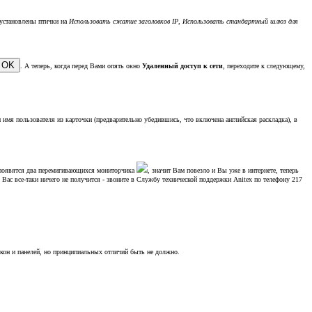
установлены птички на
Использовать сжатие заголовков IP
,
Использовать стандартный шлюз для
. А теперь, когда перед Вами опять окно
Удаленный доступ к сети
, переходите к следующему,
имя пользователя из карточки (предварительно убедившись, что включена английская раскладка), в
) появятся два перемигивающихся мониторчика
, значит Вам повезло и Вы уже в интернете, теперь
 Вас все-таки ничего не получится - звоните в Службу технической поддержки Anitex по телефону 217
кон и панелей, но принципиальных отличий быть не должно.