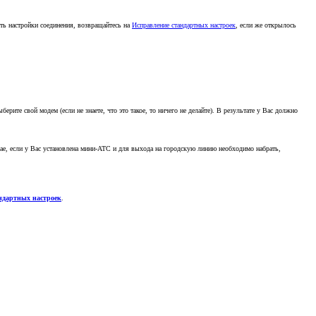
ять настройки соединения, возвращайтесь на
Исправление стандартных настроек
, если же открылось
берите свой модем (если не знаете, что это такое, то ничего не делайте). В результате у Вас должно
учае, если у Вас установлена мини-АТС и для выхода на городскую линию необходимо набрать,
ндартных настроек
.